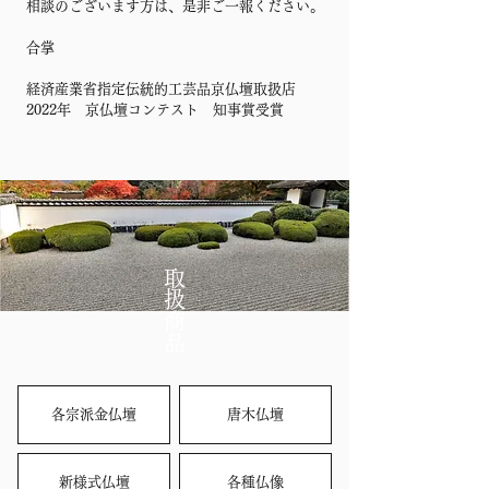
相談のございます方は、是非ご一報ください。
合掌
経済産業省指定伝統的工芸品京仏壇取扱店
2022年 京仏壇コンテスト 知事賞受賞
取扱商品
各宗派金仏壇
唐木仏壇
新様式仏壇
各種仏像