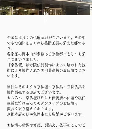
ご挨拶
全国には多くの仏壇産地がございます。その中
でも“京都”は古くから美術工芸の栄えた都であ
り、
各宗派の御本山が多数ある宗教都市としても栄
えてまいりました。
『京仏壇』は寺院仏具製作によって培われた技
術により製作された国内最高級のお仏壇でござ
います。
当社はそのような京仏壇・京仏具・寺院仏具を
製作販売するお店でございます。
もちろん、京仏壇以外にも伝統唐木仏壇や現代
生活に溶け込んだモダンタイプのお仏壇も
数多く取り揃えております。
京都本店のほか亀岡市にも店舗がございます。
お仏壇の新調や修復、別誂え、仏事のことでご