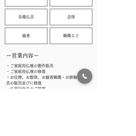
各種仏具
念珠
線香
蝋燭など
ー営業内容ー
・ご家庭用仏壇の製作販売
・ご家庭用仏壇の修復
・お位牌、お数珠、お線香蝋燭・お掛軸など仏
具の販売並びに修復
・仏事記念品のご提案
・ご寺院様用仏具の製作販売並びに修復
・仏具以外の工芸品の修復
詳しく見る