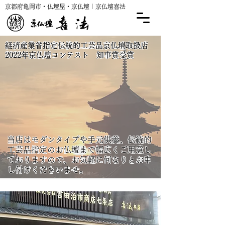
​京都府亀岡市・仏壇屋・京仏壇｜京仏壇喜法
経済産業省指定伝統的工芸品京仏壇取扱店
2022年京仏壇コンテスト 知事賞受賞
当店はモダンタイプや手元供養、伝統的
工芸品指定のお仏壇まで幅広くご用意し
ておりますので、お気軽に何なりとお申
し付けくださいませ。